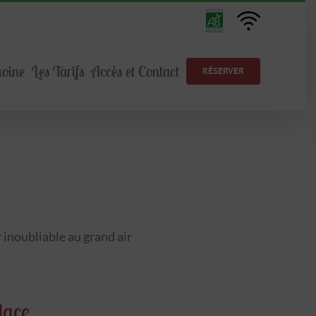
AB
Wifi
Agriculture
Free
moine
Les Tarifs
Accès et Contact
RÉSERVER
 inoubliable au grand air
place