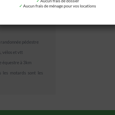
✓
Aucun frais de dossier
✓
Aucun frais de ménage pour vos locations
ite plage, baignade et
s randonnée pédestre
 vélos et vtt
re équestre à 3km
s les motards sont les