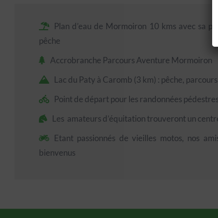
Plan d’eau de Mormoiron 10 kms avec sa pet
pêche
Accrobranche Parcours Aventure Mormoiron
Lac du Paty à Caromb (3 km) : pêche, parcour
Point de départ pour les randonnées pédestres,
Les amateurs d’équitation trouveront un cent
Etant passionnés de vieilles motos, nos ami
bienvenus