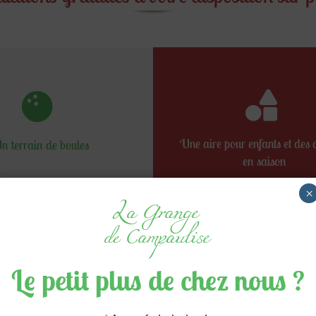
Une aire pour enfants et des a
n terrain de boules
en saison
×
Le petit plus de chez nous ?
A proximité du camping