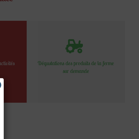
ctivités
Dégustations des produits de la ferme
sur demande